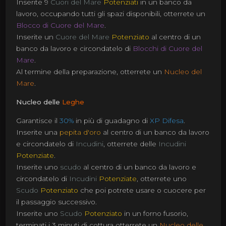
Inserite 9
Cuori del Mare
Potenziati
in un banco da
lavoro, occupando tutti gli spazi disponibili, otterrete un
Blocco di Cuore del Mare
.
Inserite un
Cuore del Mare
Potenziato
al centro di un
banco da lavoro e circondatelo di
Blocchi di Cuore del
Mare
.
Al termine della preparazione, otterrete un
Nucleo del
Mare
.
Nucleo delle
Leghe
Garantisce il
30%
in più di guadagno di
XP Difesa
.
Inserite una
pepita d'oro
al centro di un banco da lavoro
e circondatelo di
Incudini
, otterrete delle
Incudini
Potenziate
.
Inserite uno
scudo
al centro di un banco da lavoro e
circondatelo di
Incudini
Potenziate
, otterrete uno
Scudo
Potenziato
che poi potrete usare o cuocere per
il passaggio successivo.
Inserite uno
Scudo
Potenziato
in un forno fusorio,
terminati i 3 minuti di cottura otterrete un
Nucleo delle