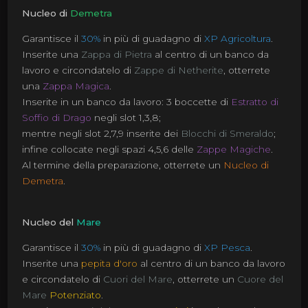
Nucleo di
Demetra
Garantisce il
30%
in più di guadagno di
XP Agricoltura
.
Inserite una
Zappa di Pietra
al centro di un banco da
lavoro e circondatelo di
Zappe di Netherite
, otterrete
una
Zappa Magica
.
Inserite in un banco da lavoro: 3 boccette di
Estratto di
Soffio di Drago
negli slot 1,3,8;
mentre negli slot 2,7,9 inserite dei
Blocchi di Smeraldo
;
infine collocate negli spazi 4,5,6 delle
Zappe Magiche
.
Al termine della preparazione, otterrete un
Nucleo di
Demetra
.
Nucleo del
Mare
Garantisce il
30%
in più di guadagno di
XP Pesca
.
Inserite una
pepita d'oro
al centro di un banco da lavoro
e circondatelo di
Cuori del Mare
, otterrete un
Cuore del
Mare
Potenziato
.