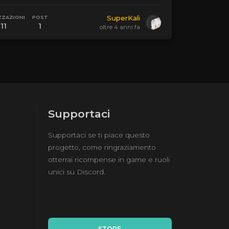
SuperKali
ZZAZIONI
POST
111
1
oltre 4 anni fa
Supportaci
Supportaci se ti piace questo
progetto, come ringraziamento
otterrai ricompense in game e ruoli
unici su Discord.
STORE