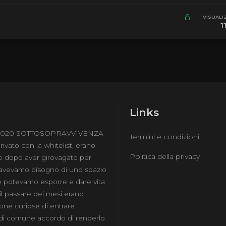
VISUALI
1
Links
e 2020 SOTTOSOPRAVVIVENZA
Termini e condizioni
ivato con la whitelist, erano
Politica della privacy
e dopo aver girovagato per
, avevamo bisogno di uno spazio
e potevamo esporre e dare vita
 il passare dei mesi erano
one curiose di entrare
di comune accordo di renderlo