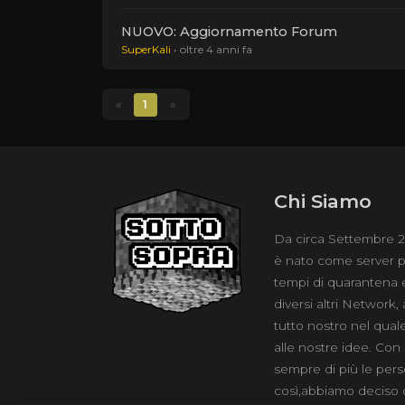
NUOVO: Aggiornamento Forum
SuperKali
•
oltre 4 anni fa
«
1
»
Chi Siamo
Da circa Settembr
è nato come server pr
tempi di quarantena 
diversi altri Network
tutto nostro nel qual
alle nostre idee. Con
sempre di più le pers
così,abbiamo deciso 