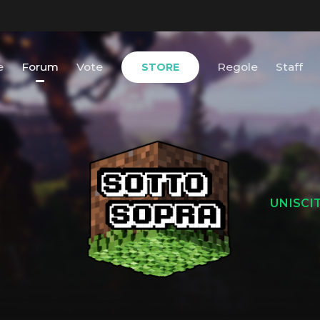
e
Forum
Vote
Regole
Staff
STORE
UNISCI